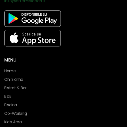
info@artemisiabari.it
MENU
Home
Chi Siamo
Bistrot & Bar
B&B
Piscina
Co-Working
Kid's Area